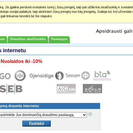
. Jis įgalina perduoti svetainės turinį į Jūsų įrenginį, taip pat užtikrina skaičiuoklių ir svet
jo sesijai palaikyti, taip atskiriant Jūsų įrenginį nuo kitų įrenginių. Galioja tol, kol užveriat
gali tinkamai neveikti be šio slapuko.
mas
Draudimo skaičiuoklės
Paslaugos
 internetu
Nuolaidos iki -10%
ymą draustis internetu:
Pasirinkti