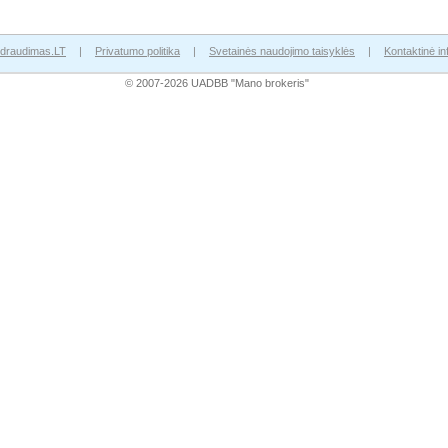
draudimas.LT
|
Privatumo politika
|
Svetainės naudojimo taisyklės
|
Kontaktinė in
© 2007-2026 UADBB "Mano brokeris"