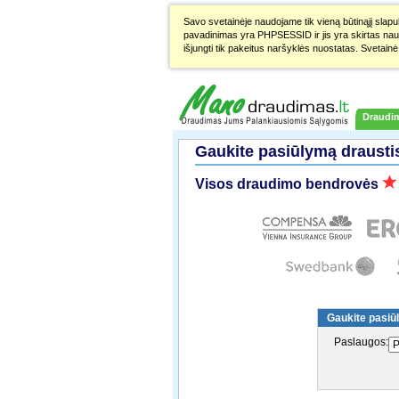
Savo svetainėje naudojame tik vieną būtinąjį slapuką
pavadinimas yra PHPSESSID ir jis yra skirtas naudoto
išjungti tik pakeitus naršyklės nuostatas. Svetainė 
Draudi
Gaukite pasiūlymą draustis
Visos draudimo bendrovės
Gaukite pasiūl
Paslaugos: