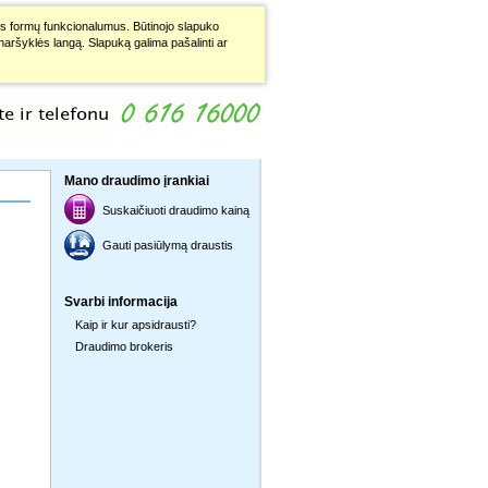
ainės formų funkcionalumus. Būtinojo slapuko
e naršyklės langą. Slapuką galima pašalinti ar
Mano draudimo įrankiai
Suskaičiuoti draudimo kainą
Gauti pasiūlymą draustis
Svarbi informacija
Kaip ir kur apsidrausti?
Draudimo brokeris