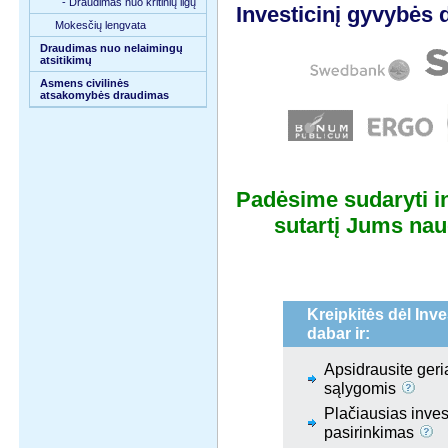
- Draudimas nuo kritinių ligų
Investicinį gyvybės 
Mokesčių lengvata
Draudimas nuo nelaimingų
atsitikimų
Asmens civilinės
atsakomybės draudimas
Padėsime sudaryti i
sutartį Jums na
Kreipkitės dėl In
dabar ir:
Apsidrausite ger
sąlygomis
Plačiausias inve
pasirinkimas