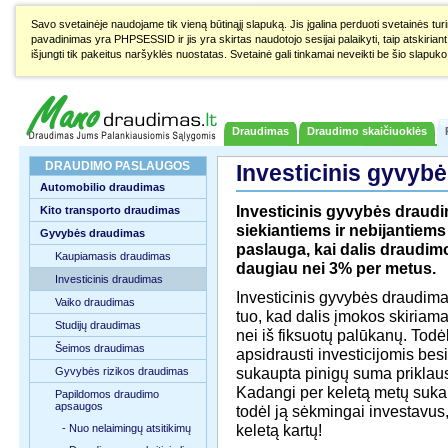
Savo svetainėje naudojame tik vieną būtinąjį slapuką. Jis įgalina perduoti svetainės turi
pavadinimas yra PHPSESSID ir jis yra skirtas naudotojo sesijai palaikyti, taip atskiriant 
išjungti tik pakeitus naršyklės nuostatas. Svetainė gali tinkamai neveikti be šio slapuko
Draudimas
Draudimo skaičiuoklės
DRAUDIMO PASLAUGOS
Investicinis gyvyb
Automobilio draudimas
Investicinis gyvybės drau
Kito transporto draudimas
siekiantiems ir nebijantiem
Gyvybės draudimas
paslauga, kai dalis draudim
Kaupiamasis draudimas
daugiau nei 3% per metus.
Investicinis draudimas
Investicinis gyvybės draudima
Vaiko draudimas
tuo, kad dalis įmokos skiriama
Studijų draudimas
nei iš fiksuotų palūkanų. Tod
Šeimos draudimas
apsidrausti investicijomis be
sukaupta pinigų suma priklaus
Gyvybės rizikos draudimas
Kadangi per keletą metų suka
Papildomos draudimo
apsaugos
todėl ją sėkmingai investavus
keletą kartų!
- Nuo nelaimingų atsitikimų