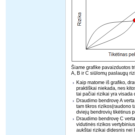
Šiame grafike pavaizduotos t
A, B ir C siūlomų paslaugų ri
Kaip matome iš grafiko, dr
praktiškai niekada, nes ki
tai pačiai rizikai yra visada
Draudimo bendrovę A verta ri
tam tikros rizikos(raudono t
dviejų bendrovių tikėtinus 
Draudimo bendrovę C verta r
vidutinės rizikos vertybiniu
aukštai rizikai didesnis ne