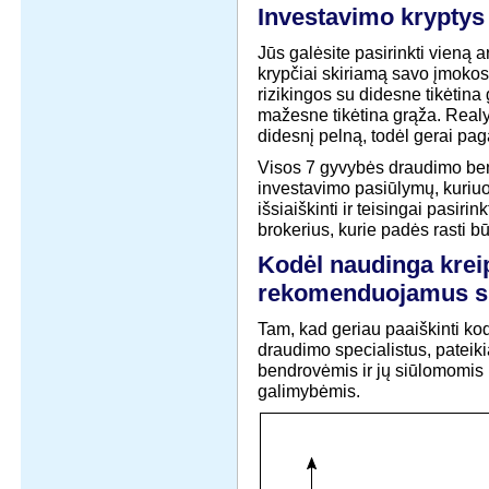
Investavimo kryptys
Jūs galėsite pasirinkti vieną a
krypčiai skiriamą savo įmokos 
rizikingos su didesne tikėtina
mažesne tikėtina grąža. Realy
didesnį pelną, todėl gerai paga
Visos 7 gyvybės draudimo ben
investavimo pasiūlymų, kuriuo
išsiaiškinti ir teisingai pasiri
brokerius, kurie padės rasti 
Kodėl naudinga krei
rekomenduojamus sp
Tam, kad geriau paaiškinti ko
draudimo specialistus, pateik
bendrovėmis ir jų siūlomomis
galimybėmis.