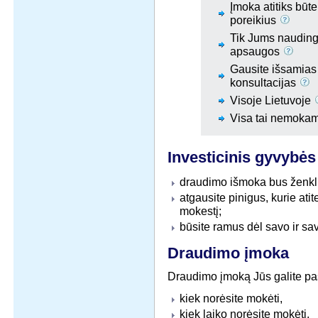
Įmoka atitiks būt
poreikius
Tik Jums nauding
apsaugos
Gausite išsamias
konsultacijas
Visoje Lietuvoje
Visa tai nemok
Investicinis gyvybė
draudimo išmoka bus ženklia
atgausite pinigus, kurie at
mokestį;
būsite ramus dėl savo ir sav
Draudimo įmoka
Draudimo įmoką Jūs galite pasi
kiek norėsite mokėti,
kiek laiko norėsite mokėti,