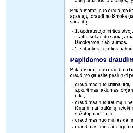
Jūsų amžiaus, profesijos, ly
Priklausomai nuo draudimo ko
apsaugų, draudimo išmoka gal
variantų:
1. apdraustojo mirties atve
– arba sukaupta suma, arba 
išmokamos ir abi sumos.
2. sulaukus sutarties pab
Papildomos draudi
Priklausomai nuo draudimo be
draudimo galėsite pasirinkti 
draudimas nuo kritinių ligų –
apkurtimas, aklumas, orga
ir kt.,
draudimas nuo traumų ir nela
išnarinimai, galūnių neteki
sužalojimai ir pan.,
draudimas nuo mirties dėl n
draudimas nuo darbingumo