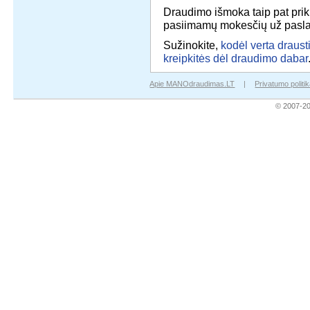
Draudimo išmoka taip pat pri
pasiimamų mokesčių už pasl
Sužinokite,
kodėl verta draus
kreipkitės dėl draudimo dabar
Apie MANOdraudimas.LT
|
Privatumo politi
© 2007-2