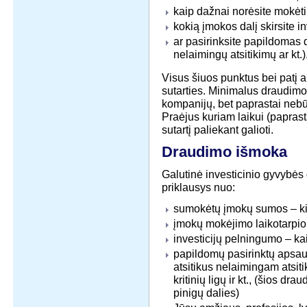
kaip dažnai norėsite mokėti 
kokią įmokos dalį skirsite i
ar pasirinksite papildomas 
nelaimingų atsitikimų ar kt.)
Visus šiuos punktus bei patį a
sutarties. Minimalus draudimo
kompanijų, bet paprastai nebū
Praėjus kuriam laikui (papras
sutartį paliekant galioti.
Draudimo išmoka
Galutinė investicinio gyvybė
priklausys nuo:
sumokėtų įmokų sumos – ki
įmokų mokėjimo laikotarpio 
investicijų pelningumo – ka
papildomų pasirinktų apsau
atsitikus nelaimingam atsiti
kritinių ligų ir kt., (šios 
pinigų dalies)